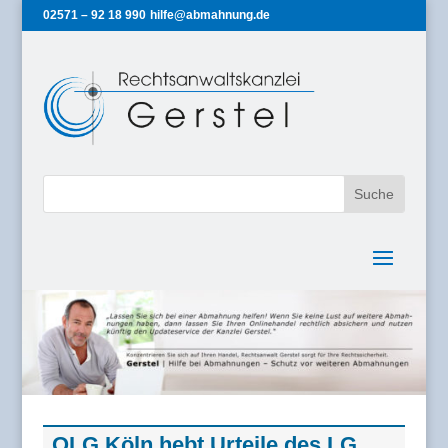
02571 – 92 18 990
hilfe@abmahnung.de
OLG Köln hebt Urteile des LG