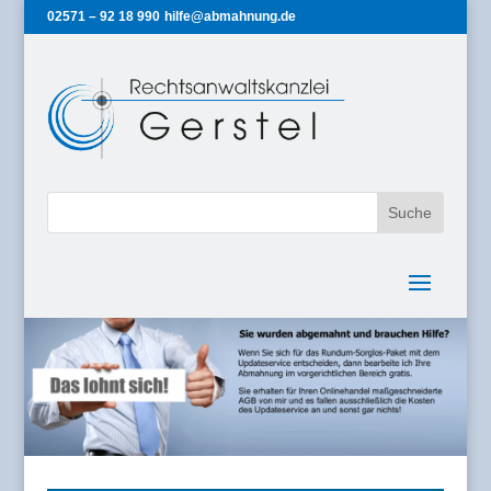
02571 – 92 18 990
hilfe@abmahnung.de