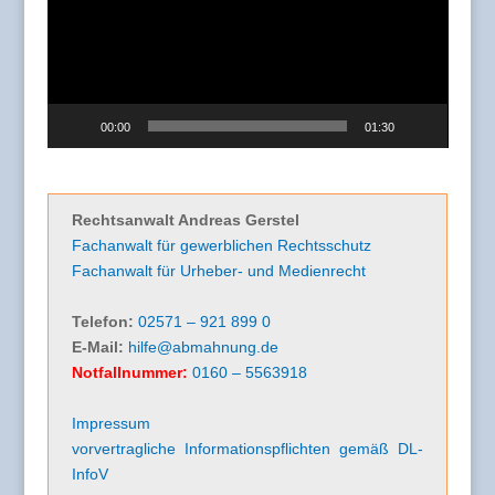
00:00
01:30
Rechtsanwalt Andreas Gerstel
Fachanwalt für gewerblichen Rechtsschutz
Fachanwalt für Urheber- und Medienrecht
Telefon:
02571 – 921 899 0
E-Mail:
hilfe@abmahnung.de
Notfallnummer:
0160 – 5563918
Impressum
vorvertragliche Informationspflichten gemäß DL-
InfoV