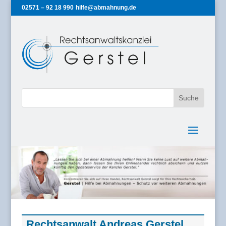
02571 – 92 18 990
hilfe@abmahnung.de
Rechtsanwalt Andreas Gerstel