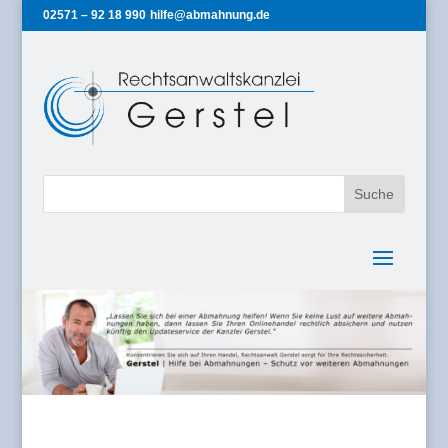
02571 – 92 18 990
hilfe@abmahnung.de