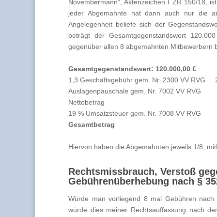
Novembermann“, Aktenzeichen I ZR 150/18, ist
jeder Abgemahnte hat dann auch nur die ant
Angelegenheit beliefe sich der Gegenstandsw
beträgt der Gesamtgegenstandswert 120.00
gegenüber allen 8 abgemahnten Mitbewerbern ber
Gesamtgegenstandswert: 120.000,00 €
1,3 Geschäftsgebühr gem. Nr. 2300 VV RVG 2
Auslagenpauschale gem. Nr. 7002 VV RV
Nettobetrag 2.293
19 % Umsatzsteuer gem. Nr. 7008 VV RVG
Gesamtbetra
Hiervon haben die Abgemahnten jeweils 1/8, mi
Rechtsmissbrauch, Verstoß gege
Gebührenüberhebung nach § 35
Würde man vorliegend 8 mal Gebühren nach ei
würde dies meiner Rechtsauffassung nach de