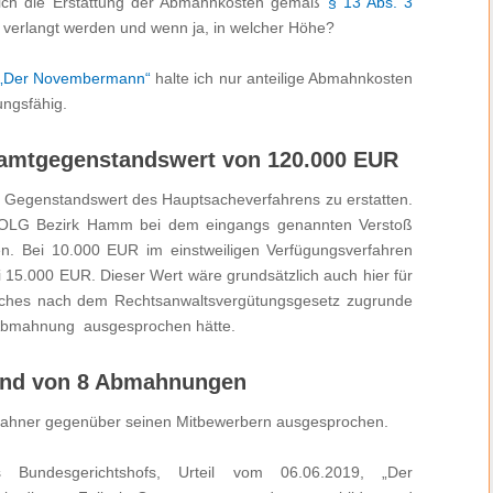
lich die Erstattung der Abmahnkosten gemäß
§ 13 Abs. 3
 verlangt werden und wenn ja, in welcher Höhe?
„Der Novembermann“
halte ich nur anteilige Abmahnkosten
ngsfähig.
amtgegenstandswert von 120.000 EUR
 Gegenstandswert des Hauptsacheverfahrens zu erstatten.
im OLG Bezirk Hamm bei dem eingangs genannten Verstoß
. Bei 10.000 EUR im einstweiligen Verfügungsverfahren
ei 15.000 EUR. Dieser Wert wäre grundsätzlich auch hier für
ches nach dem Rechtsanwaltsvergütungsgesetz zugrunde
 Abmahnung ausgesprochen hätte.
und von 8 Abmahnungen
hner gegenüber seinen Mitbewerbern ausgesprochen.
Bundesgerichtshofs, Urteil vom 06.06.2019, „Der