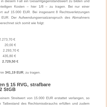
 in diesem Fall ein Gesamtgegenstandswert zu bilden und
eiligen Kosten – hier 1/8 – zu tragen. Bei nur einer
ert auf 15.000 EUR. Bei insgesamt 8 Rechtsverletzungen
0 EUR. Der Aufwendungsersatzanspruch des Abmahners
echnet sich somit wie folgt:
.273,70 €
G 20,00 €
,70 €
 435,80 €
g
2.729,50 €
thin
341,19 EUR
, zu tragen.
n § 15 RVG, strafbare
2 StGB
nem Streitwert von 15.000 EUR erstattet verlangen, so
n Tatbestand des Rechtsmissbrauchs erfüllen und zudem