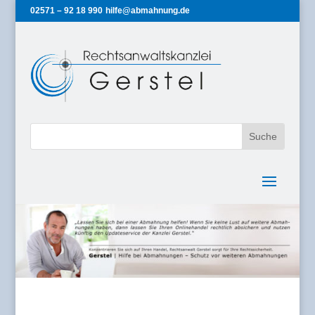
02571 – 92 18 990
hilfe@abmahnung.de