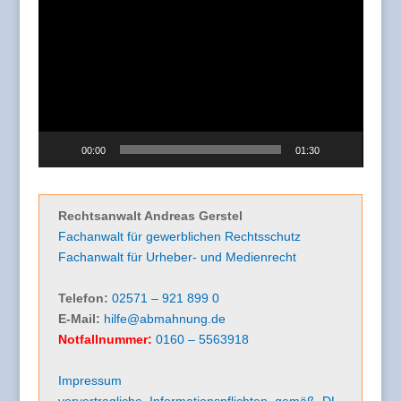
Player
00:00
01:30
Rechtsanwalt Andreas Gerstel
Fachanwalt für gewerblichen Rechtsschutz
Fachanwalt für Urheber- und Medienrecht
Telefon:
02571 – 921 899 0
E-Mail:
hilfe@abmahnung.de
Notfallnummer:
0160 – 5563918
Impressum