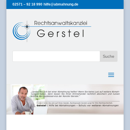
02571 – 92 18 990
hilfe@abmahnung.de