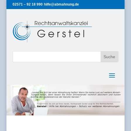
02571 – 92 18 990
hilfe@abmahnung.de