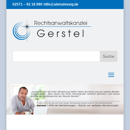
02571 – 92 18 990
hilfe@abmahnung.de