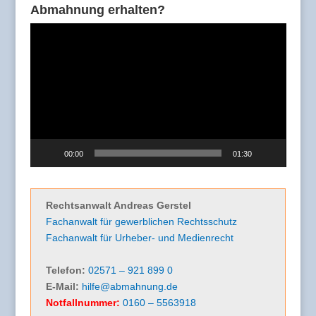
Abmahnung erhalten?
Video-
Player
00:00
01:30
Rechtsanwalt Andreas Gerstel
Fachanwalt für gewerblichen Rechtsschutz
Fachanwalt für Urheber- und Medienrecht
Telefon:
02571 – 921 899 0
E-Mail:
hilfe@abmahnung.de
Notfallnummer:
0160 – 5563918