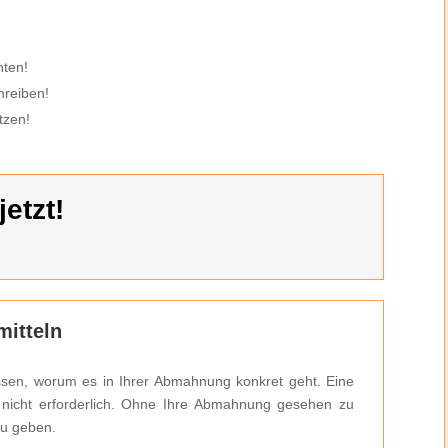
hten!
hreiben!
tzen!
etzt!
itteln
ssen, worum es in Ihrer Abmahnung konkret geht. Eine
h nicht erforderlich. Ohne Ihre Abmahnung gesehen zu
zu geben.