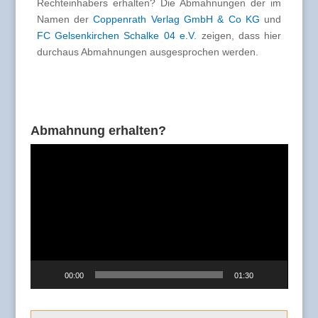
Rechteinhabers erhalten? Die Abmahnungen der im
Namen der
Coppenrath Verlag GmbH & Co KG
und
FC Gelsenkirchen Schalke 04 e.V.
zeigen, dass hier
durchaus Abmahnungen ausgesprochen werden.
Abmahnung erhalten?
Video-
Player
00:00
01:30