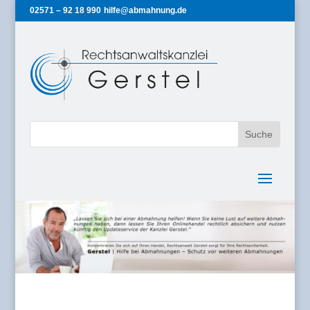
02571 – 92 18 990
hilfe@abmahnung.de