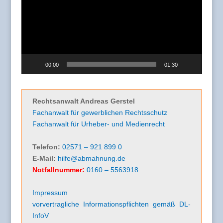
00:00
01:30
Rechtsanwalt Andreas Gerstel
Fachanwalt für gewerblichen Rechtsschutz
Fachanwalt für Urheber- und Medienrecht
Telefon:
02571 – 921 899 0
E-Mail:
hilfe@abmahnung.de
Notfallnummer:
0160 – 5563918
Impressum
vorvertragliche Informationspflichten gemäß DL-
InfoV