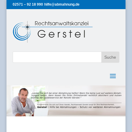
02571 – 92 18 990
hilfe@abmahnung.de