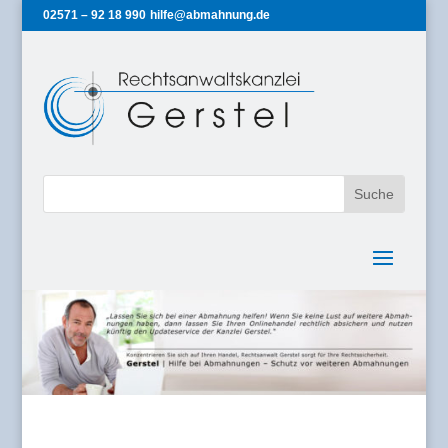
02571 – 92 18 990
hilfe@abmahnung.de