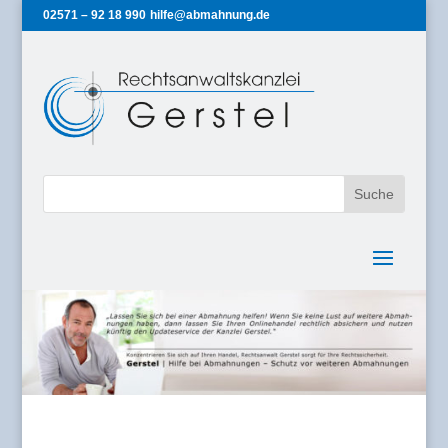
02571 – 92 18 990
hilfe@abmahnung.de