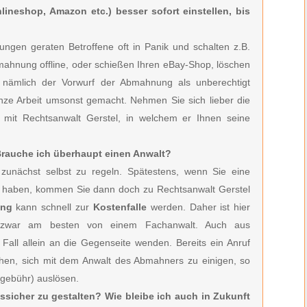
lineshop, Amazon etc.) besser sofort einstellen, bis
ngen geraten Betroffene oft in Panik und schalten z.B.
bmahnung offline, oder schießen Ihren eBay-Shop, löschen
h nämlich der Vorwurf der Abmahnung als unberechtigt
anze Arbeit umsonst gemacht. Nehmen Sie sich lieber die
h mit Rechtsanwalt Gerstel, in welchem er Ihnen seine
 Brauche ich überhaupt einen Anwalt?
zunächst selbst zu regeln. Spätestens, wenn Sie eine
en haben, kommen Sie dann doch zu Rechtsanwalt Gerstel
ung
kann schnell zur
Kostenfalle
werden. Daher ist hier
zwar am besten von einem Fachanwalt. Auch aus
 Fall allein an die Gegenseite wenden. Bereits ein Anruf
hen, sich mit dem Anwalt des Abmahners zu einigen, so
sgebühr) auslösen.
tssicher zu gestalten? Wie bleibe ich auch in Zukunft