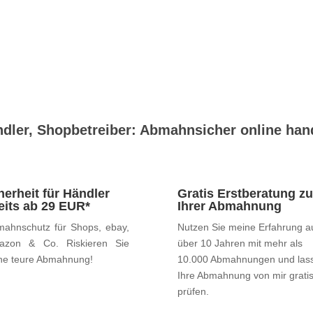
dler, Shopbetreiber: Abmahnsicher online han
herheit für Händler
Gratis Erstberatung zu
eits ab 29 EUR*
Ihrer Abmahnung
ahnschutz für Shops, ebay,
Nutzen Sie meine Erfahrung a
azon & Co. Riskieren Sie
über 10 Jahren mit mehr als
ne teure Abmahnung!
10.000 Abmahnungen und las
Ihre Abmahnung von mir grati
prüfen.