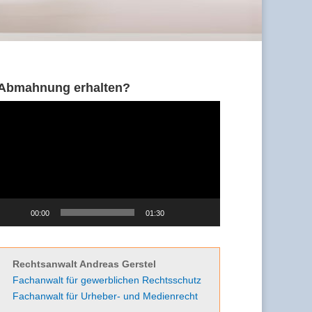
Abmahnung erhalten?
Video-
Player
00:00
01:30
Rechtsanwalt Andreas Gerstel
Fachanwalt für gewerblichen Rechtsschutz
Fachanwalt für Urheber- und Medienrecht