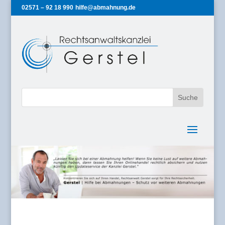
02571 – 92 18 990
hilfe@abmahnung.de