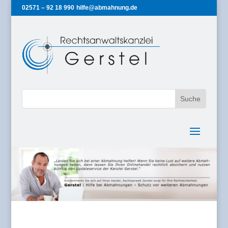
02571 – 92 18 990
hilfe@abmahnung.de