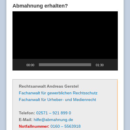
Abmahnung erhalten?
Video-
Player
00:00
01:30
Rechtsanwalt Andreas Gerstel
Fachanwalt für gewerblichen Rechtsschutz
Fachanwalt für Urheber- und Medienrecht
Telefon:
02571 – 921 899 0
E-Mail:
hilfe@abmahnung.de
Notfallnummer:
0160 – 5563918