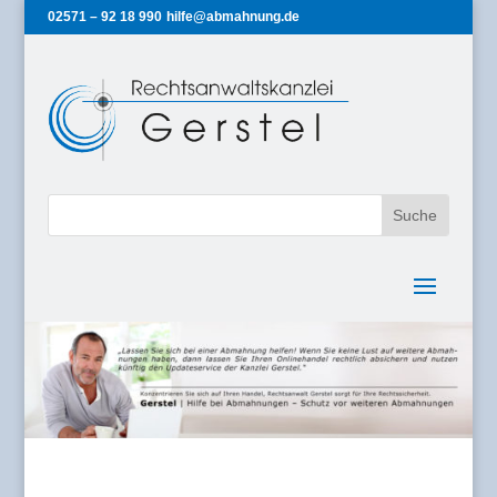
02571 – 92 18 990
hilfe@abmahnung.de