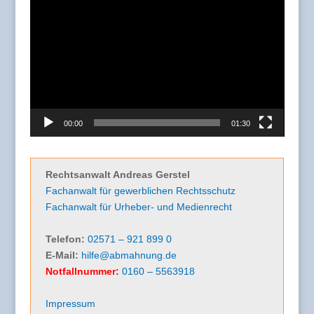
Video-
Player
00:00
01:30
Rechtsanwalt Andreas Gerstel
Fachanwalt für gewerblichen Rechtsschutz
Fachanwalt für Urheber- und Medienrecht
Telefon:
02571 – 921 899 0
E-Mail:
hilfe@abmahnung.de
Notfallnummer:
0160 – 5563918
Impressum