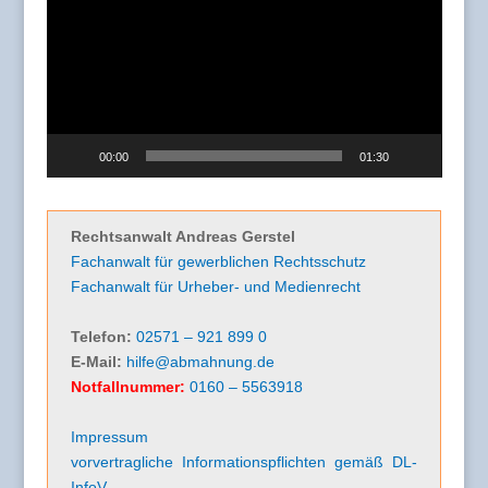
00:00
01:30
Rechtsanwalt Andreas Gerstel
Fachanwalt für gewerblichen Rechtsschutz
Fachanwalt für Urheber- und Medienrecht
Telefon:
02571 – 921 899 0
E-Mail:
hilfe@abmahnung.de
Notfallnummer:
0160 – 5563918
Impressum
vorvertragliche Informationspflichten gemäß DL-
InfoV