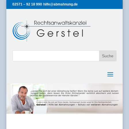
02571 – 92 18 990
hilfe@abmahnung.de