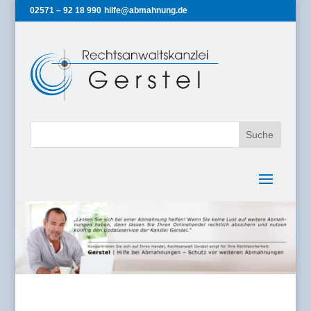
02571 – 92 18 990
hilfe@abmahnung.de