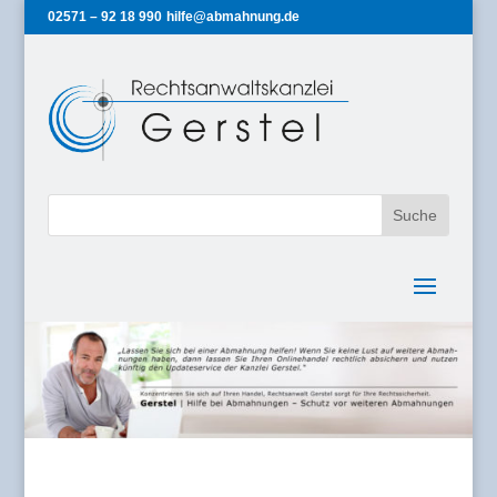
02571 – 92 18 990
hilfe@abmahnung.de