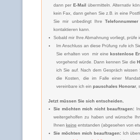
dann per
E-Mail
übermitteln. Alternativ k
kein Fax, dann gehen Sie z.B. in eine Post
Sie mir unbedingt Ihre
Telefonnummer
kontaktieren kann.
Sobald mir Ihre Abmahnung vorliegt, prüfe i
Im Anschluss an diese Prüfung rufe ich S
Sie erhalten von
mir e
ine
kostenlose E
vorgehend würde. Dann kennen Sie die
H
ich Sie
auf. Nach dem Gespräch wissen Si
die Kosten, die im Falle einer Mandat
vereinbare ich
ein
pauschales Honorar
, 
Jetzt müssen Sie sich entscheiden.
Sie möchten mich nicht beauftragen:
In
weitergeholfen zu haben und wünsche Ihn
Ihnen
keine
entstanden (abgesehen von etw
Sie möchten mich beauftragen:
Ich über