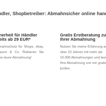
dler, Shopbetreiber: Abmahnsicher online han
herheit für Händler
Gratis Erstberatung zu
eits ab 29 EUR*
Ihrer Abmahnung
ahnschutz für Shops, ebay,
Nutzen Sie meine Erfahrung a
azon & Co. Riskieren Sie
über 10 Jahren mit mehr als
ne teure Abmahnung!
10.000 Abmahnungen und las
Ihre Abmahnung von mir grati
prüfen.