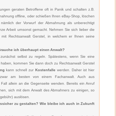
ngen geraten Betroffene oft in Panik und schalten z.B.
bmahnung offline, oder schießen Ihren eBay-Shop, löschen
h nämlich der Vorwurf der Abmahnung als unberechtigt
anze Arbeit umsonst gemacht. Nehmen Sie sich lieber die
h mit Rechtsanwalt Gerstel, in welchem er Ihnen seine
 Brauche ich überhaupt einen Anwalt?
zunächst selbst zu regeln. Spätestens, wenn Sie eine
en haben, kommen Sie dann doch zu Rechtsanwalt Gerstel
ung
kann schnell zur
Kostenfalle
werden. Daher ist hier
zwar am besten von einem Fachanwalt. Auch aus
 Fall allein an die Gegenseite wenden. Bereits ein Anruf
hen, sich mit dem Anwalt des Abmahners zu einigen, so
sgebühr) auslösen.
tssicher zu gestalten? Wie bleibe ich auch in Zukunft