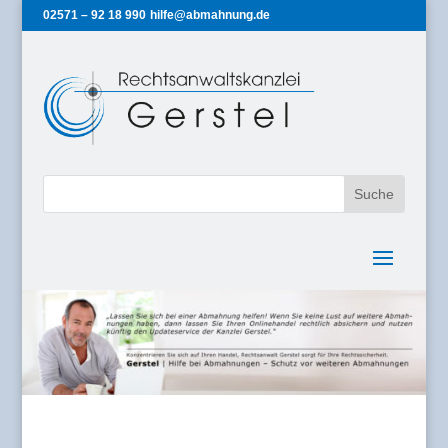
02571 – 92 18 990
hilfe@abmahnung.de