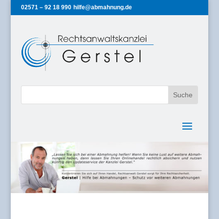
02571 – 92 18 990
hilfe@abmahnung.de