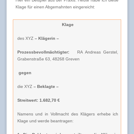
Hier ein Beispiel aus der Praxis. Heute habe ich diese
Klage für einen Abgemahnten eingereicht:
Klage
des XYZ
– Klägerin –
Prozessbevollmächtigter:
RA Andreas Gerstel,
Grabenstraße 63, 48268 Greven
gegen
die XYZ
– Beklagte –
Streitwert: 1.682,70 €
Namens und in Vollmacht des Klägers erhebe ich
Klage und werde beantragen: