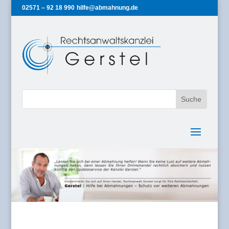
02571 – 92 18 990
hilfe@abmahnung.de