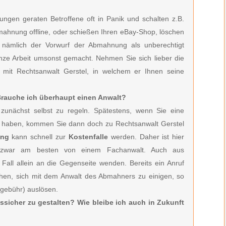
ngen geraten Betroffene oft in Panik und schalten z.B.
bmahnung offline, oder schießen Ihren eBay-Shop, löschen
h nämlich der Vorwurf der Abmahnung als unberechtigt
anze Arbeit umsonst gemacht. Nehmen Sie sich lieber die
h mit Rechtsanwalt Gerstel, in welchem er Ihnen seine
 Brauche ich überhaupt einen Anwalt?
zunächst selbst zu regeln. Spätestens, wenn Sie eine
en haben, kommen Sie dann doch zu Rechtsanwalt Gerstel
ung
kann schnell zur
Kostenfalle
werden. Daher ist hier
zwar am besten von einem Fachanwalt. Auch aus
 Fall allein an die Gegenseite wenden. Bereits ein Anruf
hen, sich mit dem Anwalt des Abmahners zu einigen, so
sgebühr) auslösen.
tssicher zu gestalten? Wie bleibe ich auch in Zukunft