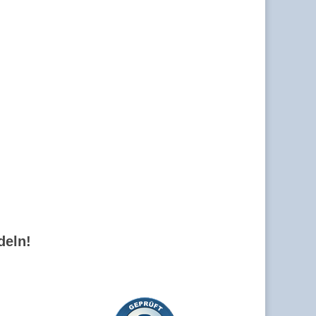
deln!