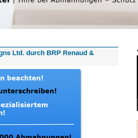
ns Ltd. durch BRP Renaud &