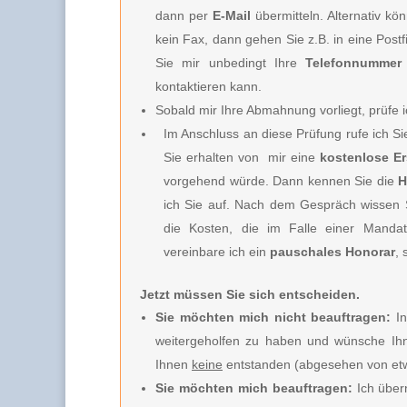
dann per
E-Mail
übermitteln. Alternativ k
kein Fax, dann gehen Sie z.B. in eine Post
Sie mir unbedingt Ihre
Telefonnummer
kontaktieren kann.
Sobald mir Ihre Abmahnung vorliegt, prüfe i
Im Anschluss an diese Prüfung rufe ich S
Sie erhalten von
mir e
ine
kostenlose E
vorgehend würde. Dann kennen Sie die
H
ich Sie
auf. Nach dem Gespräch wissen Si
die Kosten, die im Falle einer Mandat
vereinbare ich
ein
pauschales Honorar
, 
Jetzt müssen Sie sich entscheiden.
Sie möchten mich nicht beauftragen:
In
weitergeholfen zu haben und wünsche Ihn
Ihnen
keine
entstanden (abgesehen von etw
Sie möchten mich beauftragen:
Ich über