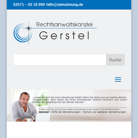
02571 – 92 18 990
hilfe@abmahnung.de