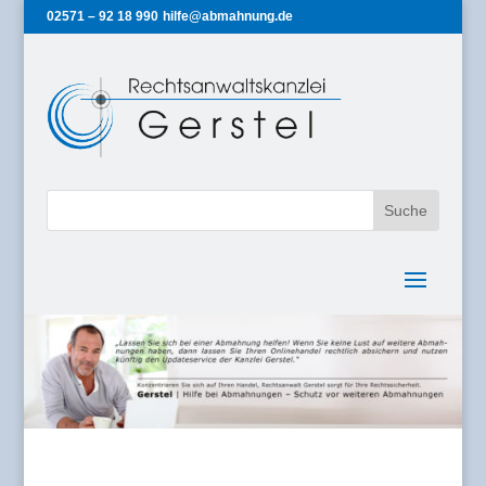
02571 – 92 18 990
hilfe@abmahnung.de