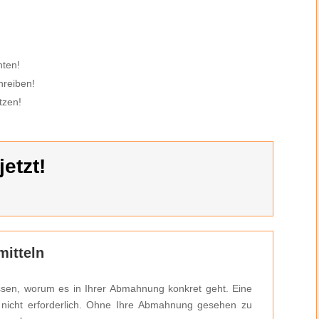
hten!
hreiben!
tzen!
etzt!
itteln
ssen, worum es in Ihrer Abmahnung konkret geht. Eine
h nicht erforderlich. Ohne Ihre Abmahnung gesehen zu