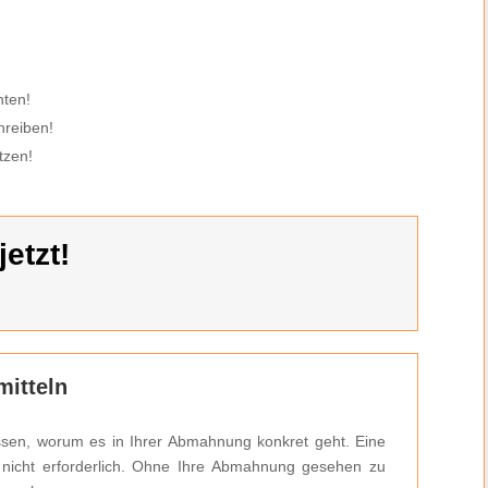
hten!
hreiben!
tzen!
etzt!
itteln
ssen, worum es in Ihrer Abmahnung konkret geht. Eine
h nicht erforderlich. Ohne Ihre Abmahnung gesehen zu