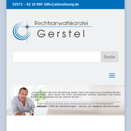
02571 – 92 18 990
hilfe@abmahnung.de