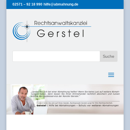
02571 – 92 18 990
hilfe@abmahnung.de