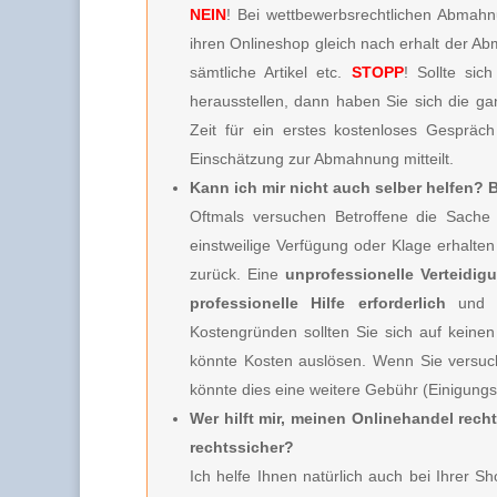
NEIN
! Bei wettbewerbsrechtlichen Abmahnu
ihren Onlineshop gleich nach erhalt der A
sämtliche Artikel etc.
STOPP
! Sollte sic
herausstellen, dann haben Sie sich die g
Zeit für ein erstes kostenloses Gespräc
Einschätzung zur Abmahnung mitteilt.
Kann ich mir nicht auch selber helfen?
Oftmals versuchen Betroffene die Sache 
einstweilige Verfügung oder Klage erhalt
zurück. Eine
unprofessionelle Verteidig
professionelle Hilfe erforderlich
und 
Kostengründen sollten Sie sich auf keinen
könnte Kosten auslösen. Wenn Sie versuc
könnte dies eine weitere Gebühr (Einigung
Wer hilft mir, meinen Onlinehandel rech
rechtssicher?
Ich helfe Ihnen natürlich auch bei Ihrer S