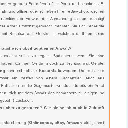
ngen geraten Betroffene oft in Panik und schalten z.B.
bmahnung offline, oder schießen Ihren eBay-Shop, löschen
h nämlich der Vorwurf der Abmahnung als unberechtigt
anze Arbeit umsonst gemacht. Nehmen Sie sich lieber die
h mit Rechtsanwalt Gerstel, in welchem er Ihnen seine
 Brauche ich überhaupt einen Anwalt?
zunächst selbst zu regeln. Spätestens, wenn Sie eine
en haben, kommen Sie dann doch zu Rechtsanwalt Gerstel
ung
kann schnell zur
Kostenfalle
werden. Daher ist hier
zwar am besten von einem Fachanwalt. Auch aus
 Fall allein an die Gegenseite wenden. Bereits ein Anruf
hen, sich mit dem Anwalt des Abmahners zu einigen, so
sgebühr) auslösen.
tssicher zu gestalten? Wie bleibe ich auch in Zukunft
hopabsicherung (
Onlineshop, eBay, Amazon
etc.), damit