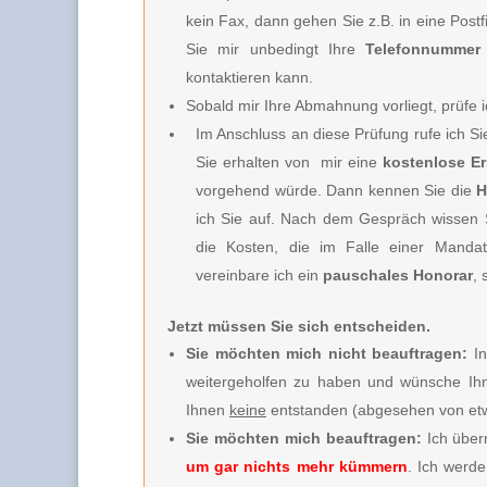
kein Fax, dann gehen Sie z.B. in eine Post
Sie mir unbedingt Ihre
Telefonnummer
kontaktieren kann.
Sobald mir Ihre Abmahnung vorliegt, prüfe i
Im Anschluss an diese Prüfung rufe ich S
Sie erhalten von
mir e
ine
kostenlose E
vorgehend würde. Dann kennen Sie die
H
ich Sie
auf. Nach dem Gespräch wissen Si
die Kosten, die im Falle einer Mandat
vereinbare ich
ein
pauschales Honorar
, 
Jetzt müssen Sie sich entscheiden.
Sie möchten mich nicht beauftragen:
In
weitergeholfen zu haben und wünsche Ihn
Ihnen
keine
entstanden (abgesehen von etw
Sie möchten mich beauftragen:
Ich über
um gar nichts mehr kümmern
. Ich werde