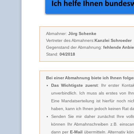
Abmahner:
Jörg Schenke
Vertreter des Abmahners:
Kanzlei Schroeder
Gegenstand der Abmahnung:
fehlende Anbi
Stand:
04/2018
Bei einer Abmahnung biete ich Ihnen
folge
Das Wichtigste zuerst
: Ihr erster Kont
unverbindlich.
Ich muss
als erstes von Ih
Eine Mandatserteilung ist hierfür noch nic
haben, kann ich Ihnen jedoch keinen Rat d
Senden Sie mir daher zunächst Ihre vo
können Ihr Abmahnschreiben z.B. einscan
dann per
E-Mail
übermitteln. Alternativ k