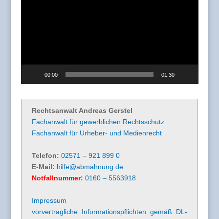
Player
00:00
01:30
Rechtsanwalt Andreas Gerstel
Fachanwalt für gewerblichen Rechtsschutz
Fachanwalt für Urheber- und Medienrecht
Telefon:
02571 – 921 899 0
E-Mail:
hilfe@abmahnung.de
Notfallnummer:
0160 – 5563918
Impressum
vorvertragliche Informationspflichten gemäß DL-