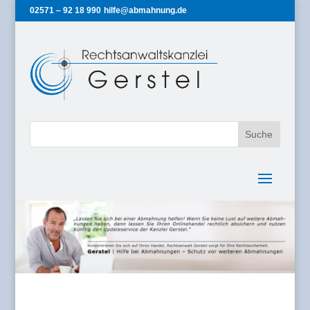
02571 – 92 18 990
hilfe@abmahnung.de