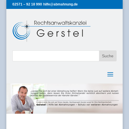
02571 – 92 18 990
hilfe@abmahnung.de