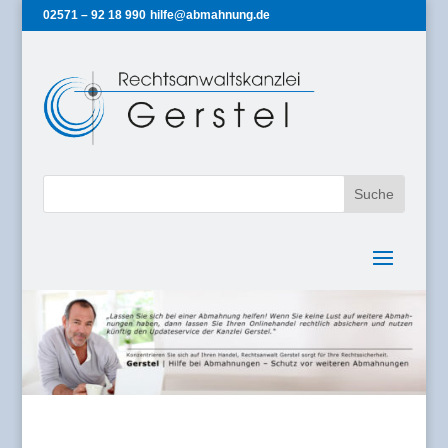
02571 – 92 18 990
hilfe@abmahnung.de