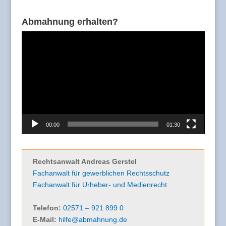
Abmahnung erhalten?
Video-
Player
00:00
01:30
Rechtsanwalt Andreas Gerstel
Fachanwalt für gewerblichen Rechtsschutz
Fachanwalt für Urheber- und Medienrecht
Telefon:
02571 – 921 899 0
E-Mail:
hilfe@abmahnung.de