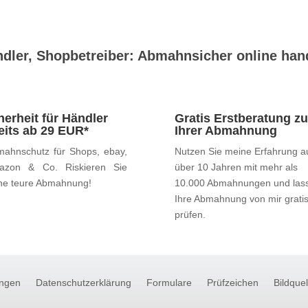
dler, Shopbetreiber: Abmahnsicher online han
herheit für Händler
Gratis Erstberatung zu
eits ab 29 EUR*
Ihrer Abmahnung
ahnschutz für Shops, ebay,
Nutzen Sie meine Erfahrung a
azon & Co. Riskieren Sie
über 10 Jahren mit mehr als
ne teure Abmahnung!
10.000 Abmahnungen und las
Ihre Abmahnung von mir grati
prüfen.
ngen
Datenschutzerklärung
Formulare
Prüfzeichen
Bildque