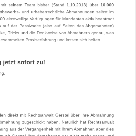
 mit seinem Team bisher (Stand 1.10.2013) über
10.000
ttbewerbs- und urheberrechtliche Abmahnungen selbst im
00 einstweilige Verfügungen für Mandanten aktiv beantragt
n auf der Passivseite (also auf Seiten des Abgemahnten)
tricke, Tricks und die Denkweise von Abmahnern genau, was
 gesammelten Praxiserfahrung und lassen sich helfen.
jetzt sofort zu!
len direkt mit Rechtsanwalt Gerstel über Ihre Abmahnung
Abmahnung zugeschickt haben. Natürlich hat Rechtsanwalt
ung aus der Vergangenheit mit Ihrem Abmahner, aber dies
anwalt Gerstel Ihre Abmahnung gar nicht mehr sehen und