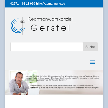
02571 – 92 18 990
hilfe@abmahnung.de