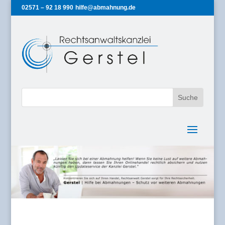
02571 – 92 18 990
hilfe@abmahnung.de