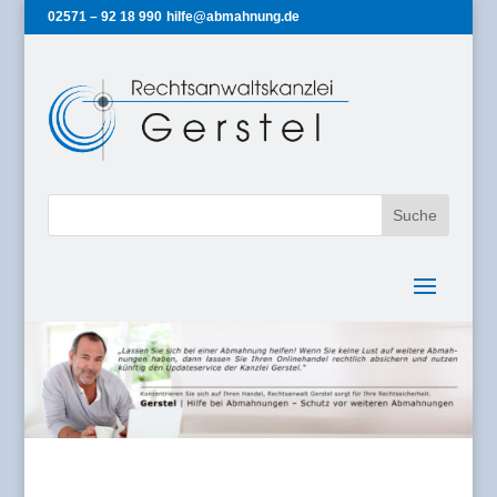
02571 – 92 18 990
hilfe@abmahnung.de