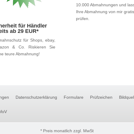
10.000 Abmahnungen und las
Ihre Abmahnung von mir grati
prüfen.
herheit für Händler
eits ab 29 EUR*
ahnschutz für Shops, ebay,
azon & Co. Riskieren Sie
ne teure Abmahnung!
ngen
Datenschutzerklärung
Formulare
Prüfzeichen
Bildque
nfoV
* Preis monatlich zzgl. MwSt