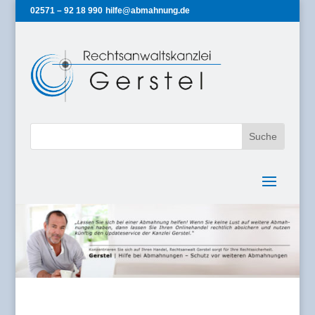
02571 – 92 18 990
hilfe@abmahnung.de