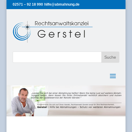
02571 – 92 18 990
hilfe@abmahnung.de