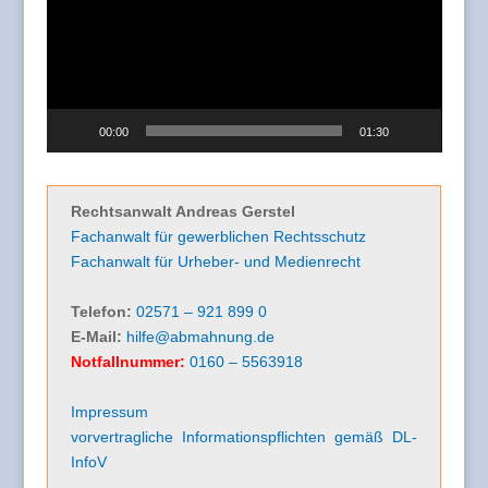
00:00
01:30
Rechtsanwalt Andreas Gerstel
Fachanwalt für gewerblichen Rechtsschutz
Fachanwalt für Urheber- und Medienrecht
Telefon:
02571 – 921 899 0
E-Mail:
hilfe@abmahnung.de
Notfallnummer:
0160 – 5563918
Impressum
vorvertragliche Informationspflichten gemäß DL-
InfoV