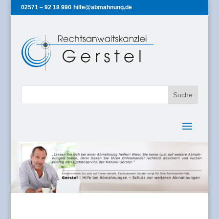
02571 – 92 18 990
hilfe@abmahnung.de