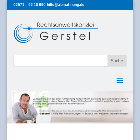
02571 – 92 18 990
hilfe@abmahnung.de