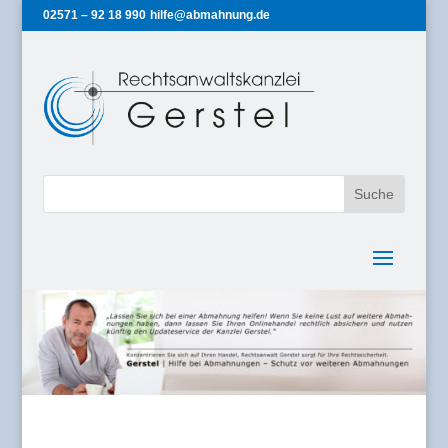
02571 – 92 18 990
hilfe@abmahnung.de