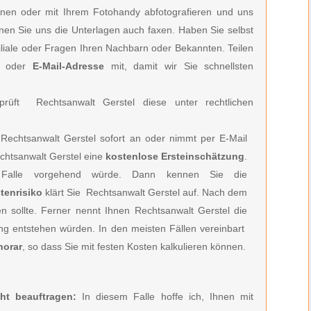
nen oder mit Ihrem Fotohandy abfotografieren und uns
önnen Sie uns die Unterlagen auch faxen. Haben Sie selbst
filiale oder Fragen Ihren Nachbarn oder Bekannten. Teilen
oder
E-Mail-Adresse
mit, damit wir Sie schnellsten
rüft Rechtsanwalt Gerstel diese unter rechtlichen
Rechtsanwalt Gerstel
sofort an oder nimmt per E-Mail
htsanwalt Gerstel e
ine
kostenlose Ersteinschätzung
.
Falle vorgehend würde. Dann kennen Sie die
tenrisiko
klärt Sie
Rechtsanwalt Gerstel
auf. Nach dem
en sollte. Ferner nennt Ihnen
Rechtsanwalt Gerstel
die
ung entstehen würden. In den meisten Fällen vereinbart
norar
, so dass Sie mit festen Kosten kalkulieren können.
ht beauftragen:
In diesem Falle hoffe ich, Ihnen mit