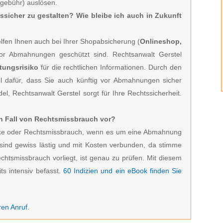
sgebühr) auslösen.
tssicher zu gestalten? Wie bleibe ich auch in Zukunft
fen Ihnen auch bei Ihrer Shopabsicherung (
Onlineshop,
vor Abmahnungen geschützt sind. Rechtsanwalt Gerstel
tungsrisiko
für die rechtlichen Informationen. Durch den
l dafür, dass Sie auch künftig vor Abmahnungen sicher
el, Rechtsanwalt Gerstel sorgt für Ihre Rechtssicherheit.
ein Fall von Rechtsmissbrauch vor?
zocke oder Rechtsmissbrauch, wenn es um eine Abmahnung
ind gewiss lästig und mit Kosten verbunden, da stimme
echtsmissbrauch vorliegt, ist genau zu prüfen. Mit diesem
ts intensiv befasst.
60 Indizien und ein eBook finden Sie
ren Anruf
.