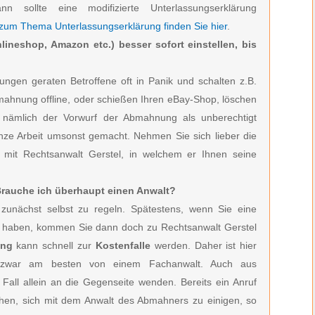
ann sollte eine modifizierte Unterlassungserklärung
 zum Thema Unterlassungserklärung finden Sie hier
.
lineshop, Amazon etc.) besser sofort einstellen, bis
ngen geraten Betroffene oft in Panik und schalten z.B.
bmahnung offline, oder schießen Ihren eBay-Shop, löschen
h nämlich der Vorwurf der Abmahnung als unberechtigt
anze Arbeit umsonst gemacht. Nehmen Sie sich lieber die
h mit Rechtsanwalt Gerstel, in welchem er Ihnen seine
 Brauche ich überhaupt einen Anwalt?
zunächst selbst zu regeln. Spätestens, wenn Sie eine
en haben, kommen Sie dann doch zu Rechtsanwalt Gerstel
ung
kann schnell zur
Kostenfalle
werden. Daher ist hier
zwar am besten von einem Fachanwalt. Auch aus
 Fall allein an die Gegenseite wenden. Bereits ein Anruf
hen, sich mit dem Anwalt des Abmahners zu einigen, so