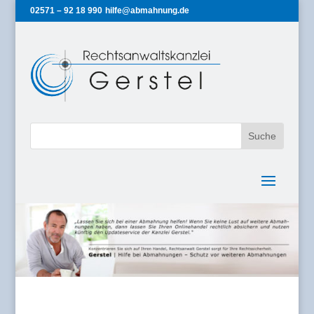
02571 – 92 18 990
hilfe@abmahnung.de