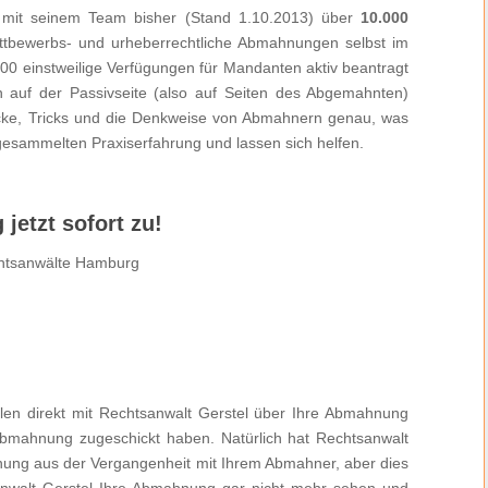
 mit seinem Team bisher (Stand 1.10.2013) über
10.000
ttbewerbs- und urheberrechtliche Abmahnungen selbst im
00 einstweilige Verfügungen für Mandanten aktiv beantragt
n auf der Passivseite (also auf Seiten des Abgemahnten)
tricke, Tricks und die Denkweise von Abmahnern genau, was
 gesammelten Praxiserfahrung und lassen sich helfen.
jetzt sofort zu!
len direkt mit Rechtsanwalt Gerstel über Ihre Abmahnung
Abmahnung zugeschickt haben. Natürlich hat Rechtsanwalt
ung aus der Vergangenheit mit Ihrem Abmahner, aber dies
anwalt Gerstel Ihre Abmahnung gar nicht mehr sehen und